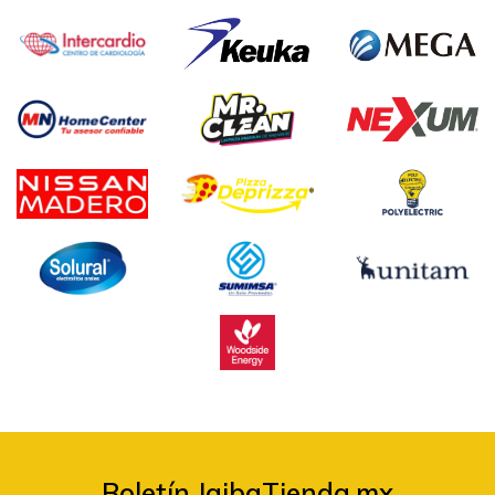
Boletín JaibaTienda.mx